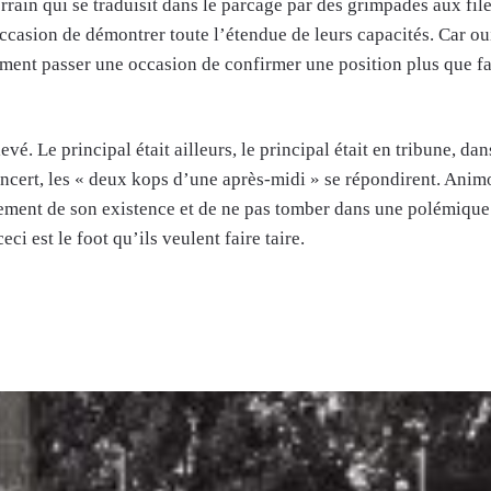
errain qui se traduisit dans le parcage par des grimpades aux fil
occasion de démontrer toute l’étendue de leurs capacités. Car oui
ment passer une occasion de confirmer une position plus que fav
levé. Le principal était ailleurs, le principal était en tribune, 
cert, les « deux kops d’une après-midi » se répondirent. Animo
ement de son existence et de ne pas tomber dans une polémique
eci est le foot qu’ils veulent faire taire.