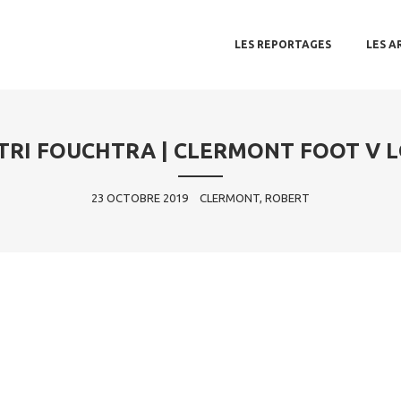
MAIN MENU
SKIP TO PRIMARY CONTENT
SKIP TO SECONDARY CONTENT
LES REPORTAGES
LES A
RI FOUCHTRA | CLERMONT FOOT V 
23 OCTOBRE 2019
CLERMONT, ROBERT