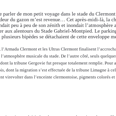
parler de mon petit voyage dans le stade du Clermont F
l’odeur du gazon m’est revenue… Cet après-midi-là, la 
endait peu à peu de son zénith et inondait l’atmosphèr
er aux alentours du Stade Gabriel-Montpied. Le parking 
 plusieurs bipèdes se détachaient de cette enveloppe mé
 l’Armada Clermont et les Ultras Clermont finalisent l’accroch
’atmosphère musicale du stade. De l’autre côté, seuls quelques
 dont la tribune Gergovie fut presque totalement remplie. Pour a
ois, dont la migration s’est effectuée de la tribune Limagne à ce
nt virevolter dans l’enceinte clermontoise, pigments colorés e