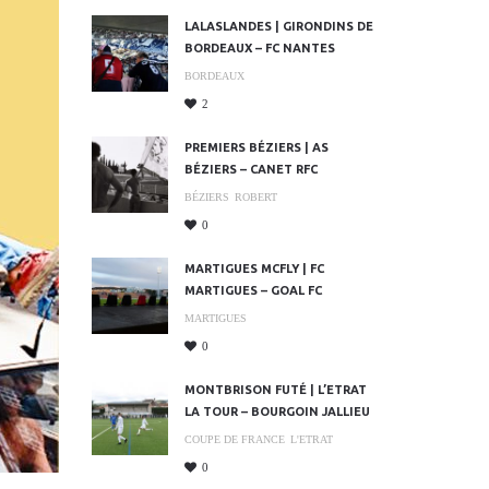
LALASLANDES | GIRONDINS DE
BORDEAUX – FC NANTES
BORDEAUX
2
PREMIERS BÉZIERS | AS
BÉZIERS – CANET RFC
BÉZIERS
ROBERT
0
MARTIGUES MCFLY | FC
MARTIGUES – GOAL FC
MARTIGUES
0
MONTBRISON FUTÉ | L’ETRAT
LA TOUR – BOURGOIN JALLIEU
COUPE DE FRANCE
L'ETRAT
0