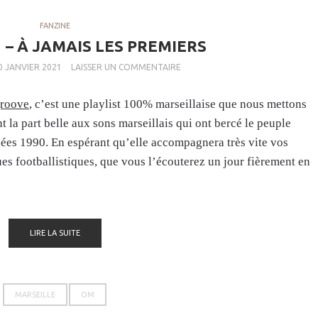
FANZINE
 – À JAMAIS LES PREMIERS
0 JANVIER 2021
LAISSER UN COMMENTAIRE
groove
, c’est une playlist 100% marseillaise que nous mettons
t la part belle aux sons marseillais qui ont bercé le peuple
nnées 1990. En espérant qu’elle accompagnera très vite vos
es footballistiques, que vous l’écouterez un jour fièrement en
LIRE LA SUITE
MARSEILLE
OM