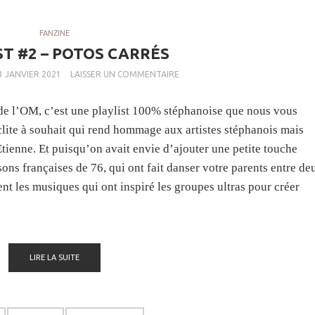
FANZINE
ST #2 – POTOS CARRÉS
3 JANVIER 2021
LAISSER UN COMMENTAIRE
de l’OM, c’est une playlist 100% stéphanoise que nous vous
clite à souhait qui rend hommage aux artistes stéphanois mais
Etienne. Et puisqu’on avait envie d’ajouter une petite touche
sons françaises de 76, qui ont fait danser votre parents entre de
t les musiques qui ont inspiré les groupes ultras pour créer
LIRE LA SUITE