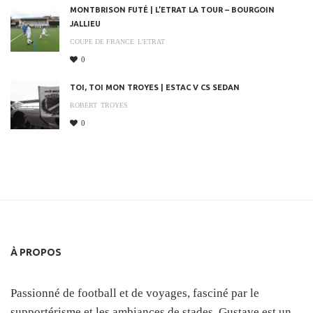
MONTBRISON FUTÉ | L’ETRAT LA TOUR – BOURGOIN
JALLIEU
COUPE DE FRANCE
L'ETRAT
0
TOI, TOI MON TROYES | ESTAC V CS SEDAN
ROBERT
TROYES
0
À PROPOS
Passionné de football et de voyages, fasciné par le
supportérisme et les ambiances de stades, Gustave est un